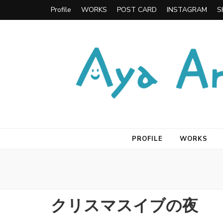
Profile
WORKS
POST CARD
INSTAGRAM
S
Aya Arimura Illustration
兵庫県神戸市のイラストレーター有村綾のホームページ
PROFILE
WORKS
クリスマスイブの夜