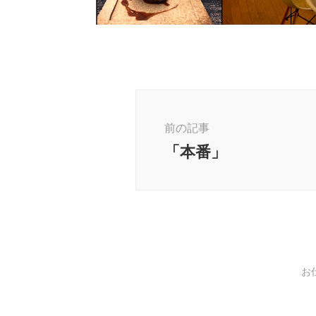
投
稿
前の記事
ナ
ビ
「本番」
ゲ
ー
シ
ョ
ン
お