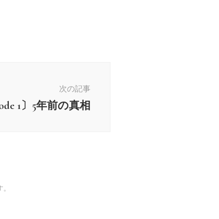
次の記事
pisode 1〕5年前の真相
す。